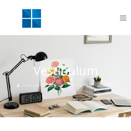
Vestibulum
ColwindowUsa_@
June 20, 2018
Portfolio