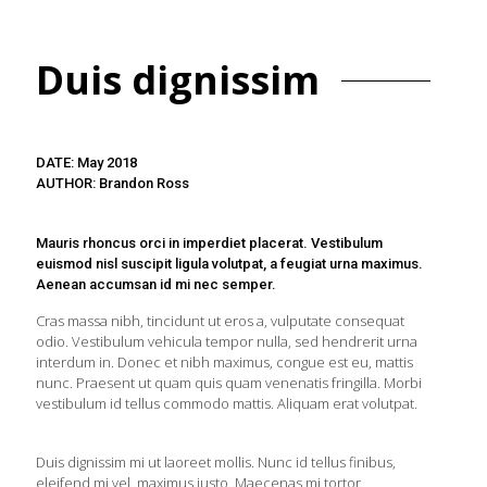
Duis dignissim
DATE: May 2018
AUTHOR: Brandon Ross
Mauris rhoncus orci in imperdiet placerat. Vestibulum
euismod nisl suscipit ligula volutpat, a feugiat urna maximus.
Aenean accumsan id mi nec semper.
Cras massa nibh, tincidunt ut eros a, vulputate consequat
odio. Vestibulum vehicula tempor nulla, sed hendrerit urna
interdum in. Donec et nibh maximus, congue est eu, mattis
nunc. Praesent ut quam quis quam venenatis fringilla. Morbi
vestibulum id tellus commodo mattis. Aliquam erat volutpat.
Duis dignissim mi ut laoreet mollis. Nunc id tellus finibus,
eleifend mi vel, maximus justo. Maecenas mi tortor,