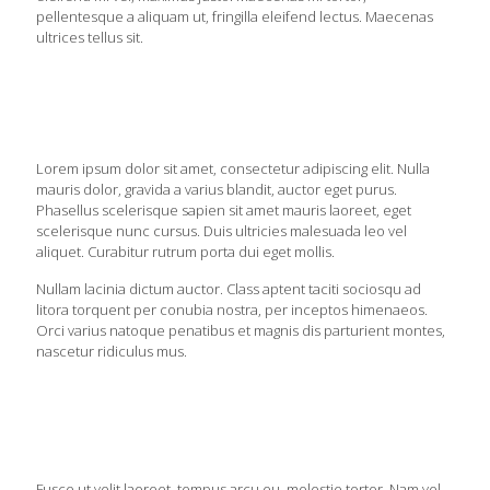
pellentesque a aliquam ut, fringilla eleifend lectus. Maecenas
ultrices tellus sit.
Lorem ipsum dolor sit amet, consectetur adipiscing elit. Nulla
mauris dolor, gravida a varius blandit, auctor eget purus.
Phasellus scelerisque sapien sit amet mauris laoreet, eget
scelerisque nunc cursus. Duis ultricies malesuada leo vel
aliquet. Curabitur rutrum porta dui eget mollis.
Nullam lacinia dictum auctor. Class aptent taciti sociosqu ad
litora torquent per conubia nostra, per inceptos himenaeos.
Orci varius natoque penatibus et magnis dis parturient montes,
nascetur ridiculus mus.
Fusce ut velit laoreet, tempus arcu eu, molestie tortor. Nam vel