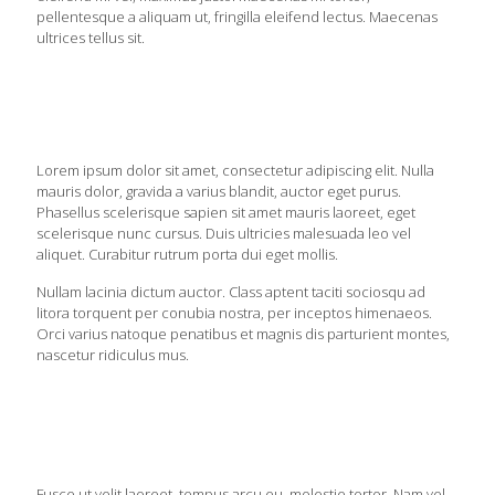
pellentesque a aliquam ut, fringilla eleifend lectus. Maecenas
ultrices tellus sit.
Lorem ipsum dolor sit amet, consectetur adipiscing elit. Nulla
mauris dolor, gravida a varius blandit, auctor eget purus.
Phasellus scelerisque sapien sit amet mauris laoreet, eget
scelerisque nunc cursus. Duis ultricies malesuada leo vel
aliquet. Curabitur rutrum porta dui eget mollis.
Nullam lacinia dictum auctor. Class aptent taciti sociosqu ad
litora torquent per conubia nostra, per inceptos himenaeos.
Orci varius natoque penatibus et magnis dis parturient montes,
nascetur ridiculus mus.
Fusce ut velit laoreet, tempus arcu eu, molestie tortor. Nam vel