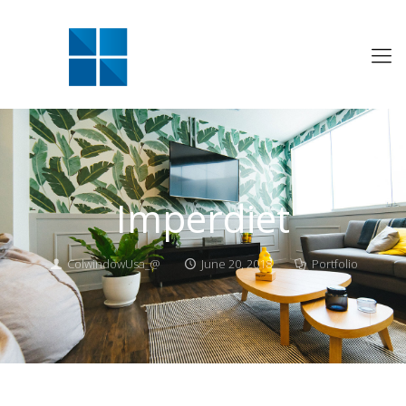
Imperdiet
ColwindowUsa_@
June 20, 2018
Portfolio