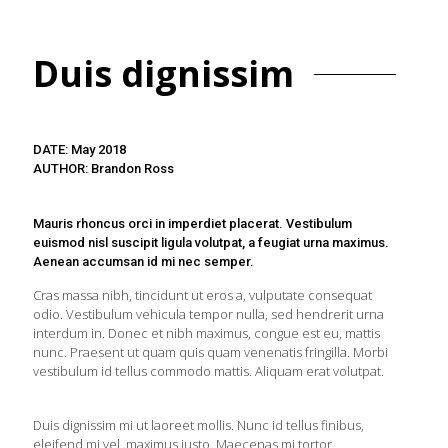
Duis dignissim
DATE: May 2018
AUTHOR: Brandon Ross
Mauris rhoncus orci in imperdiet placerat. Vestibulum
euismod nisl suscipit ligula volutpat, a feugiat urna maximus.
Aenean accumsan id mi nec semper.
Cras massa nibh, tincidunt ut eros a, vulputate consequat
odio. Vestibulum vehicula tempor nulla, sed hendrerit urna
interdum in. Donec et nibh maximus, congue est eu, mattis
nunc. Praesent ut quam quis quam venenatis fringilla. Morbi
vestibulum id tellus commodo mattis. Aliquam erat volutpat.
Duis dignissim mi ut laoreet mollis. Nunc id tellus finibus,
eleifend mi vel, maximus justo. Maecenas mi tortor,